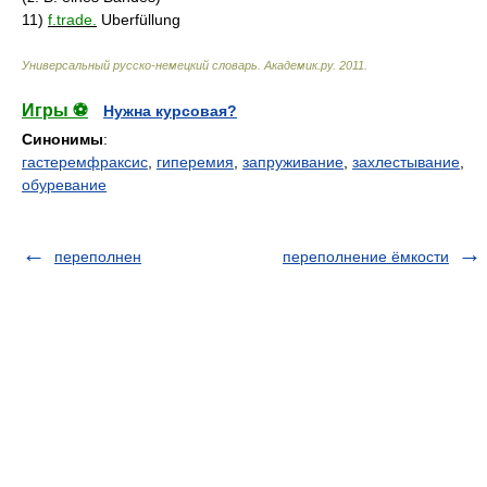
11)
f.trade.
Uberfüllung
Универсальный русско-немецкий словарь
.
Академик.ру
.
2011
.
Игры ⚽
Нужна курсовая?
Синонимы
:
гастеремфраксис
,
гиперемия
,
запруживание
,
захлестывание
,
обуревание
переполнен
переполнение ёмкости