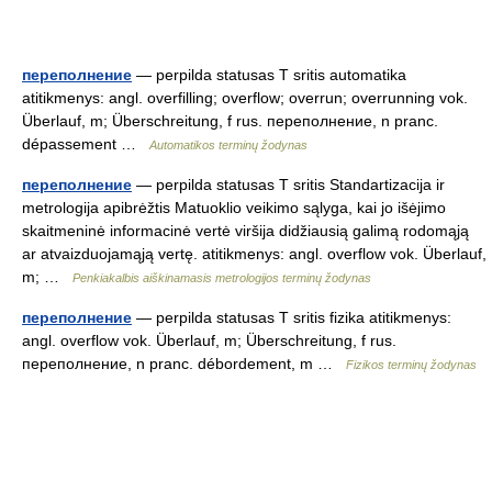
переполнение
— perpilda statusas T sritis automatika
atitikmenys: angl. overfilling; overflow; overrun; overrunning vok.
Überlauf, m; Überschreitung, f rus. переполнение, n pranc.
dépassement …
Automatikos terminų žodynas
переполнение
— perpilda statusas T sritis Standartizacija ir
metrologija apibrėžtis Matuoklio veikimo sąlyga, kai jo išėjimo
skaitmeninė informacinė vertė viršija didžiausią galimą rodomąją
ar atvaizduojamąją vertę. atitikmenys: angl. overflow vok. Überlauf,
m; …
Penkiakalbis aiškinamasis metrologijos terminų žodynas
переполнение
— perpilda statusas T sritis fizika atitikmenys:
angl. overflow vok. Überlauf, m; Überschreitung, f rus.
переполнение, n pranc. débordement, m …
Fizikos terminų žodynas