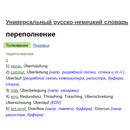
Универсальный русско-немецкий словарь
переполнение
Толкование
Перевод
переполнение
n
1)
gener.
Überhäufung
2)
comput.
Uberleitung
(напр. разрядной сетки, стека и т.п.)
,
Überlauf
(разрядной сетки компьютера, регистра, буфера,
стека)
3)
milit.
Überbelegung
(напр. казармы)
4)
eng.
Redundanz, Thrashing, Trasching, Uberschreitung,
Uberschwung, Überlauf
(EDV)
5)
brit.engl.
Overflow
(напр. памяти, буфера)
, Overrun
(напр.
регистра, буфера)