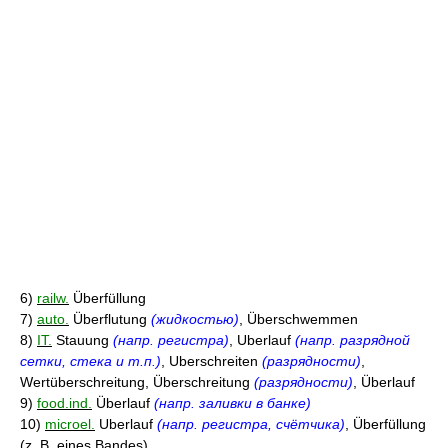
6)
railw.
Überfüllung
7)
auto.
Überflutung
(жидкостью)
, Überschwemmen
8)
IT.
Stauung
(напр. регистра)
, Uberlauf
(напр. разрядной
сетки, стека и т.п.)
, Uberschreiten
(разрядности)
,
Wertüberschreitung, Überschreitung
(разрядности)
, Überlauf
9)
food.ind.
Überlauf
(напр. заливки в банке)
10)
microel.
Uberlauf
(напр. регистра, счётчика)
, Überfüllung
(z. B. eines Bandes)